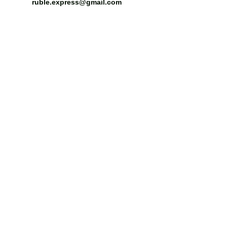
ruble.express@gmail.com
ЭЦП для электронных торгов
Аккредитация на площадках
Подготовка документов к тендеру
Поиск и подбор тендеров
Сопровождение тендеров
Помощь в тендерах
Подготовка "Формы" 2
Жалоба в ФАС
Специальный счёт
Сопровождение торгов