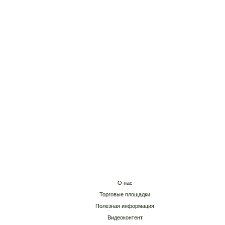
Обеспечение исполнения контракта
Выдача банковских гарантий
Участие в тендерах
Участие в госзакупках
Запрос котировок
Участие в аукционе
Участие в конкурсе
О нас
Торговые площадки
Полезная информация
Видеоконтент