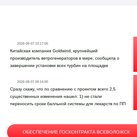
Новости госзаказа
2026-08-07 10:17:06
Китайская компания Goldwind, крупнейший
производитель ветрогенераторов в мире, сообщила о
завершении установки всех турбин на площадке
ветровой электростанции «Руиси» мощностью 206 МВт в
Грузии Ветроэлектростанция, крупнейшая в Грузии,
2026-08-07 09:14:00
оснащена 33 турбинами Goldwind GWH171-6.25MW
Сразу скажу, что по сравнению с проектом всего 2,5
мощностью 6,25 МВт Ожидается, что после ввода в
существенных изменения нашел: 1) не стали
эксплуатацию ветроэлектростанция «Руиси» будет
переносить сроки балльной системы для лекарств по ПП
вырабатывать около 600 ГВт*ч электроэнергии в год
719 (т.е. все вступило в силу и работает); 2) второй
лишний для СЗЛС 1 раздела полного цикла заработает
только с 01.12.2026. Cроки вступления в силу
ОБЕСПЕЧЕНИЕ ГОСКОНТРАКТА ВСЕВОЛОЖСК
скорректировали нормально.А теперь еще раз, что