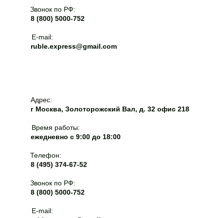
информацию, подтверждающую размещение на сайте
Звонок по РФ:
МПТ информации о серии лекарственного препарата;9)
8 (800) 5000-752
указали актуальные реквизиты распоряжений об
утверждении ЖНВЛП и СЗЛС.Забавно, что обычные ЖВ
E-mail:
ruble.express@gmail.com
препараты без подтвержденной серии, но со 100
баллами, получают преимущество по полному циклу, а
СЗЛС-I ничего не получает за полный цикл без
подтвержденной серии.
Адрес:
г Москва, Золоторожский Вал, д. 32 офис 218
Время работы:
ежедневно с 9:00 до 18:00
Телефон:
8 (495) 374-67-52
Звонок по РФ:
8 (800) 5000-752
E-mail: